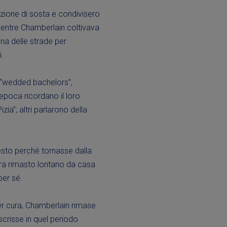
azione di sosta e condivisero
mentre Chamberlain coltivava
na delle strade per
i.
 “wedded bachelors”,
l’epoca ricordano il loro
ia”; altri parlarono della
sto perché tornasse dalla
era rimasto lontano da casa
per sé.
r cura, Chamberlain rimase
crisse in quel periodo