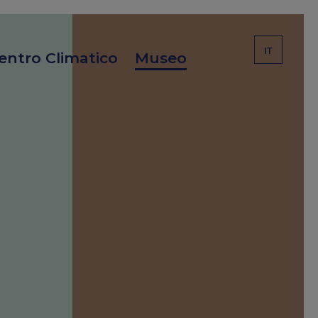
IT
entro Climatico
Museo