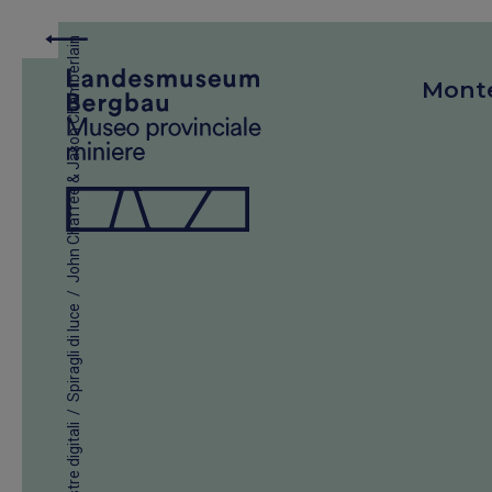
John Chaffee & Jason Chamberlain
Mont
/
Spiragli di luce
/
Mostre digitali