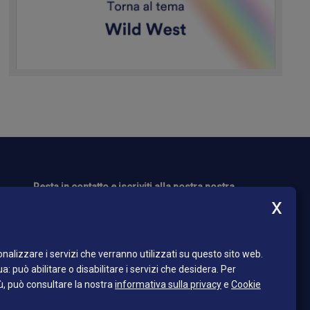
Resta in contatto e iscriviti alla nostra nostra
newsletter!
E-
i dei
mail*
nalizzare i servizi che verranno utilizzati su questo sito web.
a: può abilitare o disabilitare i servizi che desidera.
Per
*
Ho letto l'informativa sulla privacy e
ù, può consultare la nostra
informativa sulla privacy
e
Cookie
acconsento al trattamento dei dati
personali.