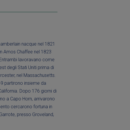
amberlain nacque nel 1821
hn Amos Chaffee nel 1823
. Entrambi lavoravano come
est degli Stati Uniti prima di
cester, nel Massachusetts.
49 partirono insieme da
California. Dopo 176 giorni di
rno a Capo Horn, arrivarono
mento cercarono fortuna in
d Garrote, presso Groveland,