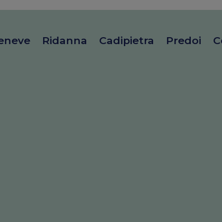
eneve
Ridanna
Cadipietra
Predoi
C