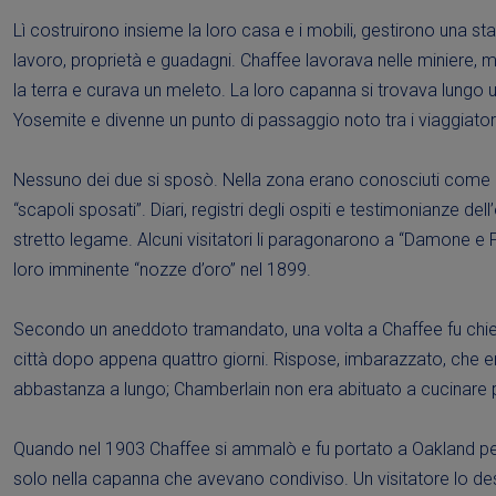
Lì costruirono insieme la loro casa e i mobili, gestirono una st
lavoro, proprietà e guadagni. Chaffee lavorava nelle miniere, 
la terra e curava un meleto. La loro capanna si trovava lungo u
Yosemite e divenne un punto di passaggio noto tra i viaggiator
Nessuno dei due si sposò. Nella zona erano conosciuti come
“scapoli sposati”. Diari, registri degli ospiti e testimonianze del
stretto legame. Alcuni visitatori li paragonarono a “Damone e Piz
loro imminente “nozze d’oro” nel 1899.
Secondo un aneddoto tramandato, una volta a Chaffee fu chie
città dopo appena quattro giorni. Rispose, imbarazzato, che 
abbastanza a lungo; Chamberlain non era abituato a cucinare 
Quando nel 1903 Chaffee si ammalò e fu portato a Oakland pe
solo nella capanna che avevano condiviso. Un visitatore lo des