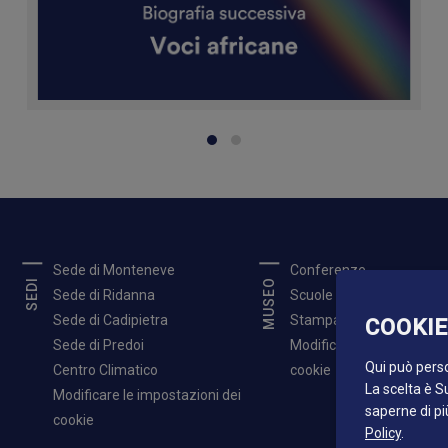
Sede di Monteneve
Conferenze
SEDI
MUSEO
Sede di Ridanna
Scuole
Sede di Cadipietra
Stampa
COOKIE
Sede di Predoi
Modificare le impostazion
Qui può perso
Centro Climatico
cookie
La scelta è Su
Modificare le impostazioni dei
saperne di pi
cookie
Policy
.