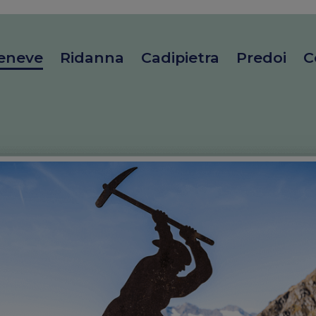
eneve
Ridanna
Cadipietra
Predoi
C