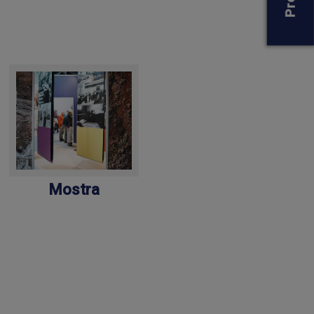
Mostra
Distretto
minerario