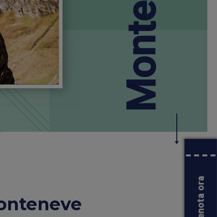
Monteneve
Prenota ora
Monteneve