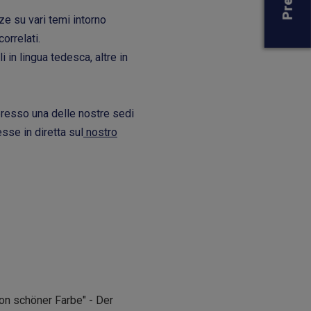
e su vari temi intorno
orrelati.
 in lingua tedesca, altre in
presso una delle nostre sedi
se in diretta sul
nostro
 von schöner Farbe" - Der