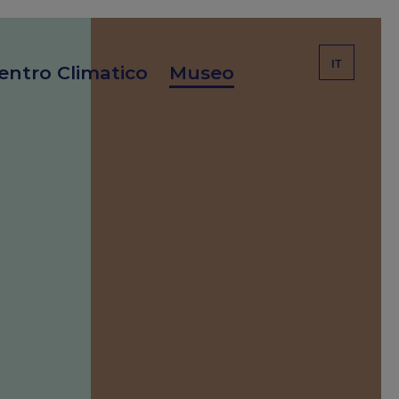
IT
entro Climatico
Museo