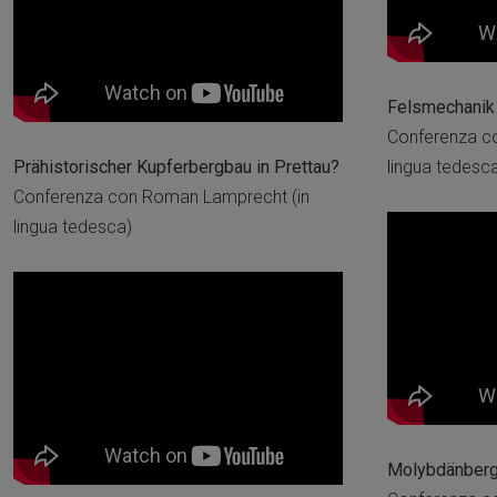
Felsmechanik 
Conferenza c
Prähistorischer Kupferbergbau in Prettau?
lingua tedesc
Conferenza con Roman Lamprecht (in
lingua tedesca)
Molybdänbergb