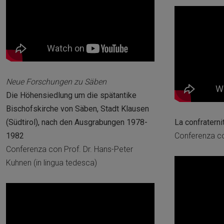
Neue Forschungen zu Säben
Die Höhensiedlung um die spätantike
Bischofskirche von Säben, Stadt Klausen
(Südtirol), nach den Ausgrabungen 1978-
La confraterni
1982
Conferenza c
Conferenza con Prof. Dr. Hans-Peter
Kuhnen (in lingua tedesca)