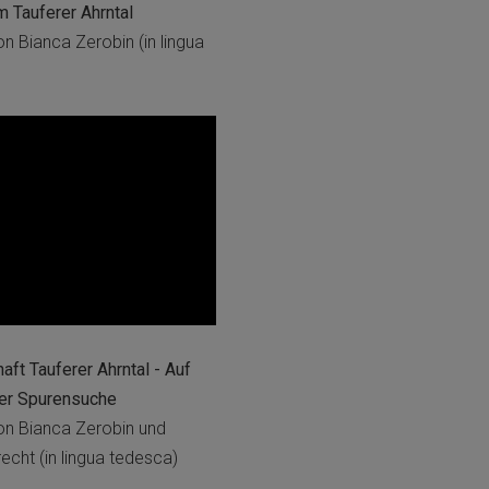
m Tauferer Ahrntal
n Bianca Zerobin (in lingua
ft Tauferer Ahrntal - Auf
her Spurensuche
n Bianca Zerobin und
ht (in lingua tedesca)