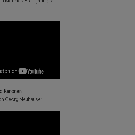
 Matthias Breit (in lingua
nd Kanonen
on Georg Neuhauser