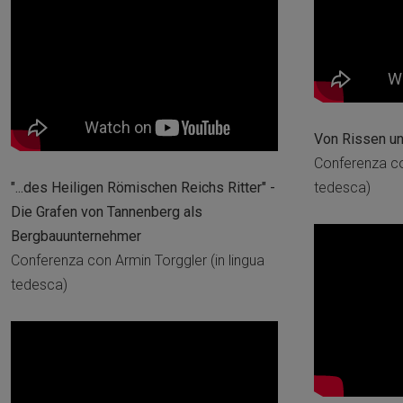
Von Rissen u
Conferenza con
"...des Heiligen Römischen Reichs Ritter" -
tedesca)
Die Grafen von Tannenberg als
Bergbauunternehmer
Conferenza con Armin Torggler (in lingua
tedesca)