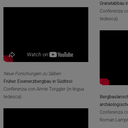
Granatabbau i
Conferenza co
tedesca)
Neue Forschungen zu Säben
Früher Eisenerzbergbau in Südtirol
Conferenza con Armin Torggler (in lingua
tedesca)
Bergbaulanscha
archäologisc
Conferenza co
Roman Lamprec