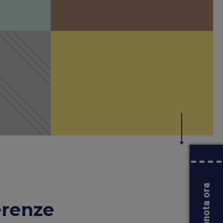
Prenota ora
erenze