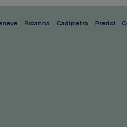
eneve
Ridanna
Cadipietra
Predoi
C