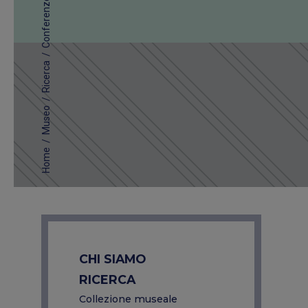
Conferenze
/
Ricerca
/
Museo
/
Home
CHI SIAMO
RICERCA
Collezione museale