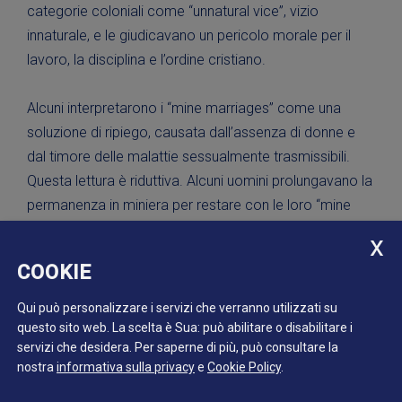
categorie coloniali come “unnatural vice”, vizio
innaturale, e le giudicavano un pericolo morale per il
lavoro, la disciplina e l’ordine cristiano.
Alcuni interpretarono i “mine marriages” come una
soluzione di ripiego, causata dall’assenza di donne e
dal timore delle malattie sessualmente trasmissibili.
Questa lettura è riduttiva. Alcuni uomini prolungavano la
permanenza in miniera per restare con le loro “mine
wives”. Altri parlarono in seguito di affetto, gelosia e
conflitti, dunque di relazioni con un peso emotivo reale.
COOKIE
Il successivo ritorno a matrimoni con donne e alla
famiglia era legato anche alla pressione sociale, al
Qui può personalizzare i servizi che verranno utilizzati su
rischio di esclusione e alla mancanza di alternative fuori
questo sito web. La scelta è Sua: può abilitare o disabilitare i
servizi che desidera.
Per saperne di più, può consultare la
dalle miniere.
nostra
informativa sulla privacy
e
Cookie Policy
.
Lavoratori neri, cinesi e bianchi in una miniera d'oro in