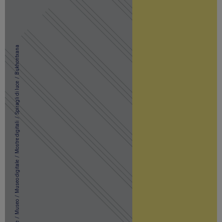
Bukhontxana
/
Spiragli di luce
/
Mostre digitali
/
Museo digitale
/
Museo
/