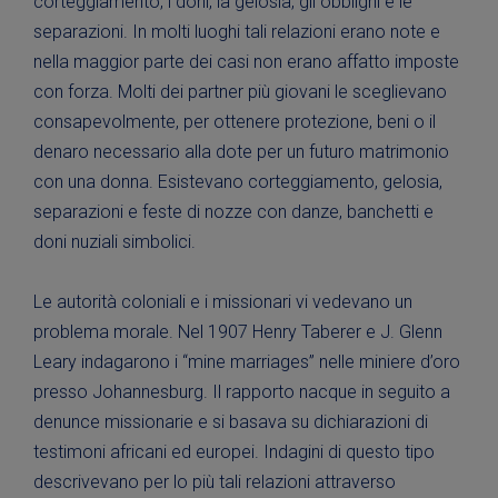
corteggiamento, i doni, la gelosia, gli obblighi e le
separazioni. In molti luoghi tali relazioni erano note e
nella maggior parte dei casi non erano affatto imposte
con forza. Molti dei partner più giovani le sceglievano
consapevolmente, per ottenere protezione, beni o il
denaro necessario alla dote per un futuro matrimonio
con una donna. Esistevano corteggiamento, gelosia,
separazioni e feste di nozze con danze, banchetti e
doni nuziali simbolici.
Le autorità coloniali e i missionari vi vedevano un
problema morale. Nel 1907 Henry Taberer e J. Glenn
Leary indagarono i “mine marriages” nelle miniere d’oro
presso Johannesburg. Il rapporto nacque in seguito a
denunce missionarie e si basava su dichiarazioni di
testimoni africani ed europei. Indagini di questo tipo
descrivevano per lo più tali relazioni attraverso