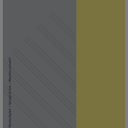
#besties o amanti?
/
Spiragli di luce
/
Mostre digitali