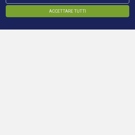
ACCETTARE TUTTI
Karl Maria Kertbeny
ca. 1850.
da: Goodbye to Berlin? 100 Jahre Schwulenbewegung
(Berlin: Verlag rosa Winkel, 1997)
Continua a leggere: