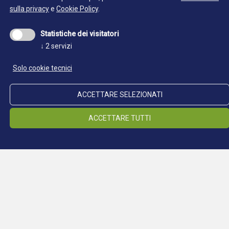
sulla privacy
e
Cookie Policy
.
Statistiche dei visitatori
↓
2
servizi
Sonetto per Margherita
Solo cookie tecnici
Felice pianta, in ciel tanto gradita,
ACCETTARE SELEZIONATI
Ove ogni estremo suo natura pose,
Quando crear tanta beltà dispose,
ACCETTARE TUTTI
Continua a leggere:
Dico mia diva d' Austria Margherita.
So ben, che mai di ciel non fe' partita,
Ma per mostrarne le divine cose,
Scolpilla Dio, e di sua man compose
Questa a lui tanto accetta e favorita.
S' a Noi fu largo Dio di tanto dono,