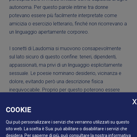
autonoma. Per questo parole intime tra donne
potevano essere più facilmente interpretate come
amicizia o esercizio letterario, finché non ricorrevano a
un linguaggio apertamente corporeo.
I sonetti di Laudomia si muovono consapevolmente
sul lato sicuro di questo confine: teneri, dipendenti,
appassionati, ma privi di un linguaggio esplicitamente
sessuale. Le poesie nominano desiderio, vicinanza e
dolore, evitando però una descrizione fisica
inequivocabile. Proprio per questo poterono essere
pubblicate.
COOKIE
Duchessa Margherita di Parma (1522-1586)
Qui può personalizzare i servizi che verranno utilizzati su questo
dipinto di Anthonis Mor
sito web. La scelta è Sua: può abilitare o disabilitare i servizi che
Staatliche Museen zu Berlin, Gemäldegalerie, 585B
desidera.
Per saperne di più, può consultare la nostra
informativa