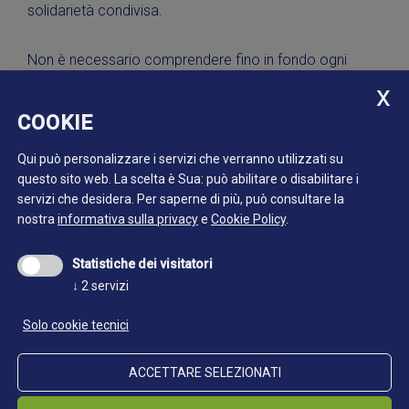
solidarietà condivisa.
Non è necessario comprendere fino in fondo ogni
esperienza di vita per rispettarla. Una società
democratica difende i diritti anche là dove finisce
COOKIE
l’esperienza personale. La diversità, inoltre, non è un
tema soltanto europeo. Molte culture conoscono
Qui può personalizzare i servizi che verranno utilizzati su
questo sito web. La scelta è Sua: può abilitare o disabilitare i
forme proprie di pluralità di genere e sessuale. Il Pride
servizi che desidera.
Per saperne di più, può consultare la
ricorda che visibilità, protezione e pari dignità devono
nostra
informativa sulla privacy
e
Cookie Policy
.
essere difese ogni volta di nuovo.
Statistiche dei visitatori
Minatori ballano insieme al Monteneve.
↓
2
servizi
Museo provinciale miniere, BM_0004241
Solo cookie tecnici
ACCETTARE SELEZIONATI
Continua a leggere: